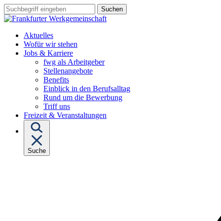
Sprungziel:
Sprungziel:
Sprungziel:
Suchbegriff
Zum
Zur
Zum
eingeben
Hauptinhalt
Hauptnavigation
Fußbereich
Aktuelles
Wofür wir stehen
Untermenü
Jobs & Karriere
von
fwg als Arbeitgeber
"Jobs
Stellenangebote
&
Benefits
Karriere"
Einblick in den Berufsalltag
Rund um die Bewerbung
Triff uns
Freizeit & Veranstaltungen
Suche