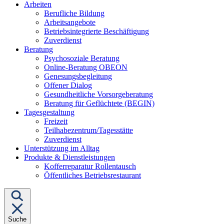
Untermenü
Arbeiten
von
Berufliche Bildung
"Arbeiten"
Arbeitsangebote
Betriebsintegrierte Beschäftigung
Zuverdienst
Untermenü
Beratung
von
Psychosoziale Beratung
"Beratung"
Online-Beratung OBEON
Genesungsbegleitung
Offener Dialog
Gesundheitliche Vorsorgeberatung
Beratung für Geflüchtete (BEGIN)
Untermenü
Tagesgestaltung
von
Freizeit
"Tagesgestaltung"
Teilhabezentrum/Tagesstätte
Zuverdienst
Unterstützung im Alltag
Untermenü
Produkte & Dienstleistungen
von
Kofferreparatur Rollentausch
"Produkte
Öffentliches Betriebsrestaurant
&
Dienstleistungen"
Suche