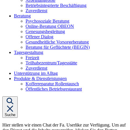
Arbeitsangebote
Betriebsintegrierte Beschäftigung
Zuverdienst
Untermenü
Beratung
von
Psychosoziale Beratung
"Beratung"
Online-Beratung OBEON
Genesungsbegleitung
Offener Dialog
Gesundheitliche Vorsorgeberatung
Beratung für Geflüchtete (BEGIN)
Untermenü
Tagesgestaltung
von
Freizeit
"Tagesgestaltung"
Teilhabezentrum/Tagesstätte
Zuverdienst
Unterstützung im Alltag
Untermenü
Produkte & Dienstleistungen
von
Kofferreparatur Rollentausch
"Produkte
Öffentliches Betriebsrestaurant
&
Dienstleistungen"
Suche
Hier stellen wir einen Chat der Fa. Userlike zur Verfügung. Um auf