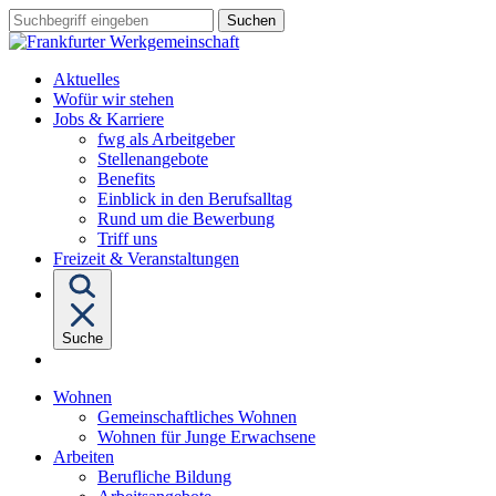
Sprungziel:
Sprungziel:
Sprungziel:
Suchbegriff
Zum
Zur
Zum
eingeben
Hauptinhalt
Hauptnavigation
Fußbereich
Aktuelles
Wofür wir stehen
Untermenü
Jobs & Karriere
von
fwg als Arbeitgeber
"Jobs
Stellenangebote
&
Benefits
Karriere"
Einblick in den Berufsalltag
Rund um die Bewerbung
Triff uns
Freizeit & Veranstaltungen
Suche
Untermenü
Wohnen
von
Gemeinschaftliches Wohnen
"Wohnen"
Wohnen für Junge Erwachsene
Untermenü
Arbeiten
von
Berufliche Bildung
"Arbeiten"