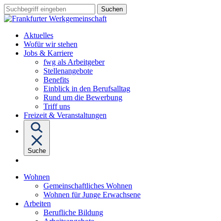
Sprungziel:
Sprungziel:
Sprungziel:
Suchbegriff
Zum
Zur
Zum
eingeben
Hauptinhalt
Hauptnavigation
Fußbereich
Aktuelles
Wofür wir stehen
Untermenü
Jobs & Karriere
von
fwg als Arbeitgeber
"Jobs
Stellenangebote
&
Benefits
Karriere"
Einblick in den Berufsalltag
Rund um die Bewerbung
Triff uns
Freizeit & Veranstaltungen
Suche
Untermenü
Wohnen
von
Gemeinschaftliches Wohnen
"Wohnen"
Wohnen für Junge Erwachsene
Untermenü
Arbeiten
von
Berufliche Bildung
"Arbeiten"