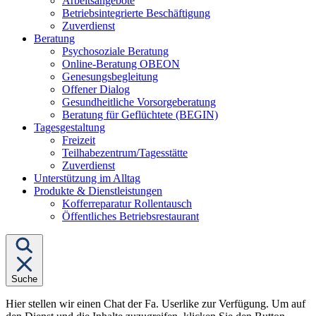
Arbeitsangebote
Betriebsintegrierte Beschäftigung
Zuverdienst
Untermenü
Beratung
von
Psychosoziale Beratung
"Beratung"
Online-Beratung OBEON
Genesungsbegleitung
Offener Dialog
Gesundheitliche Vorsorgeberatung
Beratung für Geflüchtete (BEGIN)
Untermenü
Tagesgestaltung
von
Freizeit
"Tagesgestaltung"
Teilhabezentrum/Tagesstätte
Zuverdienst
Unterstützung im Alltag
Untermenü
Produkte & Dienstleistungen
von
Kofferreparatur Rollentausch
"Produkte
Öffentliches Betriebsrestaurant
&
Dienstleistungen"
Suche
Hier stellen wir einen Chat der Fa. Userlike zur Verfügung. Um auf