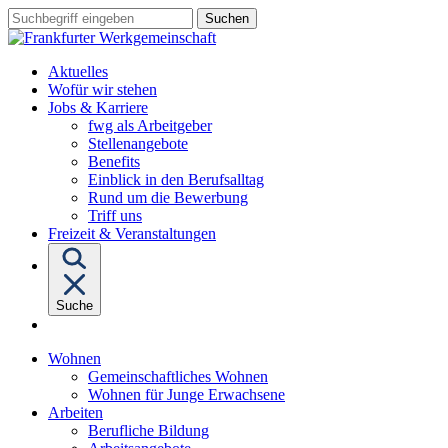
Sprungziel:
Sprungziel:
Sprungziel:
Suchbegriff
Zum
Zur
Zum
eingeben
Hauptinhalt
Hauptnavigation
Fußbereich
Aktuelles
Wofür wir stehen
Untermenü
Jobs & Karriere
von
fwg als Arbeitgeber
"Jobs
Stellenangebote
&
Benefits
Karriere"
Einblick in den Berufsalltag
Rund um die Bewerbung
Triff uns
Freizeit & Veranstaltungen
Suche
Untermenü
Wohnen
von
Gemeinschaftliches Wohnen
"Wohnen"
Wohnen für Junge Erwachsene
Untermenü
Arbeiten
von
Berufliche Bildung
"Arbeiten"