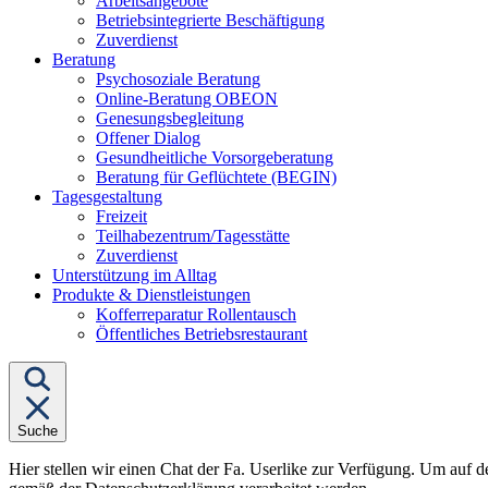
Arbeitsangebote
Betriebsintegrierte Beschäftigung
Zuverdienst
Untermenü
Beratung
von
Psychosoziale Beratung
"Beratung"
Online-Beratung OBEON
Genesungsbegleitung
Offener Dialog
Gesundheitliche Vorsorgeberatung
Beratung für Geflüchtete (BEGIN)
Untermenü
Tagesgestaltung
von
Freizeit
"Tagesgestaltung"
Teilhabezentrum/Tagesstätte
Zuverdienst
Unterstützung im Alltag
Untermenü
Produkte & Dienstleistungen
von
Kofferreparatur Rollentausch
"Produkte
Öffentliches Betriebsrestaurant
&
Dienstleistungen"
Suche
Hier stellen wir einen Chat der Fa. Userlike zur Verfügung. Um auf d