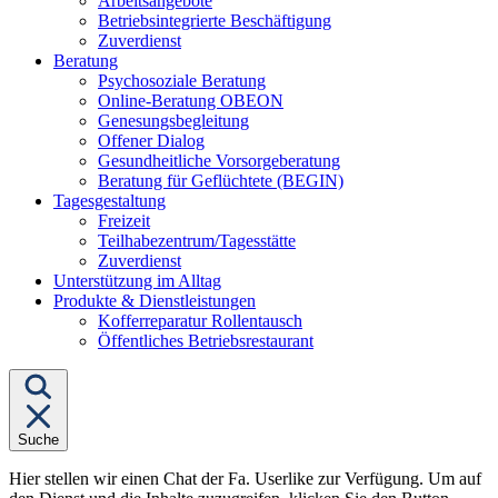
Arbeitsangebote
Betriebsintegrierte Beschäftigung
Zuverdienst
Untermenü
Beratung
von
Psychosoziale Beratung
"Beratung"
Online-Beratung OBEON
Genesungsbegleitung
Offener Dialog
Gesundheitliche Vorsorgeberatung
Beratung für Geflüchtete (BEGIN)
Untermenü
Tagesgestaltung
von
Freizeit
"Tagesgestaltung"
Teilhabezentrum/Tagesstätte
Zuverdienst
Unterstützung im Alltag
Untermenü
Produkte & Dienstleistungen
von
Kofferreparatur Rollentausch
"Produkte
Öffentliches Betriebsrestaurant
&
Dienstleistungen"
Suche
Hier stellen wir einen Chat der Fa. Userlike zur Verfügung. Um auf