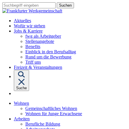
Sprungziel:
Sprungziel:
Sprungziel:
Suchbegriff
Zum
Zur
Zum
eingeben
Hauptinhalt
Hauptnavigation
Fußbereich
Aktuelles
Wofür wir stehen
Untermenü
Jobs & Karriere
von
fwg als Arbeitgeber
"Jobs
Stellenangebote
&
Benefits
Karriere"
Einblick in den Berufsalltag
Rund um die Bewerbung
Triff uns
Freizeit & Veranstaltungen
Suche
Untermenü
Wohnen
von
Gemeinschaftliches Wohnen
"Wohnen"
Wohnen für Junge Erwachsene
Untermenü
Arbeiten
von
Berufliche Bildung
"Arbeiten"