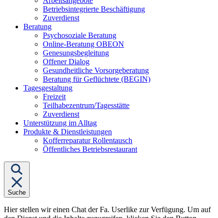
Arbeitsangebote
Betriebsintegrierte Beschäftigung
Zuverdienst
Untermenü
Beratung
von
Psychosoziale Beratung
"Beratung"
Online-Beratung OBEON
Genesungsbegleitung
Offener Dialog
Gesundheitliche Vorsorgeberatung
Beratung für Geflüchtete (BEGIN)
Untermenü
Tagesgestaltung
von
Freizeit
"Tagesgestaltung"
Teilhabezentrum/Tagesstätte
Zuverdienst
Unterstützung im Alltag
Untermenü
Produkte & Dienstleistungen
von
Kofferreparatur Rollentausch
"Produkte
Öffentliches Betriebsrestaurant
&
Dienstleistungen"
Suche
Hier stellen wir einen Chat der Fa. Userlike zur Verfügung. Um auf