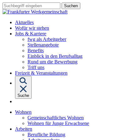
Sprungziel:
Sprungziel:
Sprungziel:
Suchbegriff
Zum
Zur
Zum
eingeben
Hauptinhalt
Hauptnavigation
Fußbereich
Aktuelles
Wofür wir stehen
Untermenü
Jobs & Karriere
von
fwg als Arbeitgeber
"Jobs
Stellenangebote
&
Benefits
Karriere"
Einblick in den Berufsalltag
Rund um die Bewerbung
Triff uns
Freizeit & Veranstaltungen
Suche
Untermenü
Wohnen
von
Gemeinschaftliches Wohnen
"Wohnen"
Wohnen für Junge Erwachsene
Untermenü
Arbeiten
von
Berufliche Bildung
"Arbeiten"