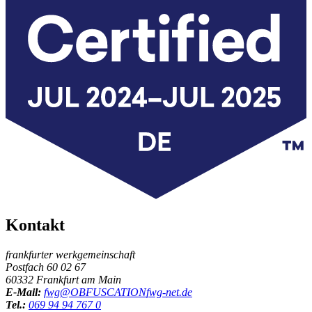
Kontakt
frankfurter werkgemeinschaft
Postfach 60 02 67
60332 Frankfurt am Main
E-Mail:
fwg@
OBFUSCATION
fwg-net.de
Tel.:
069 94 94 767 0