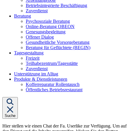
Arbeitsangebote
Betriebsintegrierte Beschäftigung
Zuverdienst
Untermenü
Beratung
von
Psychosoziale Beratung
"Beratung"
Online-Beratung OBEON
Genesungsbegleitung
Offener Dialog
Gesundheitliche Vorsorgeberatung
Beratung für Geflüchtete (BEGIN)
Untermenü
Tagesgestaltung
von
Freizeit
"Tagesgestaltung"
Teilhabezentrum/Tagesstätte
Zuverdienst
Unterstützung im Alltag
Untermenü
Produkte & Dienstleistungen
von
Kofferreparatur Rollentausch
"Produkte
Öffentliches Betriebsrestaurant
&
Dienstleistungen"
Suche
Hier stellen wir einen Chat der Fa. Userlike zur Verfügung. Um auf