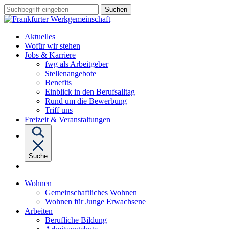
Sprungziel:
Sprungziel:
Sprungziel:
Suchbegriff
Zum
Zur
Zum
eingeben
Hauptinhalt
Hauptnavigation
Fußbereich
Aktuelles
Wofür wir stehen
Untermenü
Jobs & Karriere
von
fwg als Arbeitgeber
"Jobs
Stellenangebote
&
Benefits
Karriere"
Einblick in den Berufsalltag
Rund um die Bewerbung
Triff uns
Freizeit & Veranstaltungen
Suche
Untermenü
Wohnen
von
Gemeinschaftliches Wohnen
"Wohnen"
Wohnen für Junge Erwachsene
Untermenü
Arbeiten
von
Berufliche Bildung
"Arbeiten"