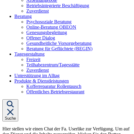
Arbeitsangebote
Betriebsintegrierte Beschäftigung
Zuverdienst
Untermenü
Beratung
von
Psychosoziale Beratung
"Beratung"
Online-Beratung OBEON
Genesungsbegleitung
Offener Dialog
Gesundheitliche Vorsorgeberatung
Beratung für Geflüchtete (BEGIN)
Untermenü
Tagesgestaltung
von
Freizeit
"Tagesgestaltung"
Teilhabezentrum/Tagesstätte
Zuverdienst
Unterstützung im Alltag
Untermenü
Produkte & Dienstleistungen
von
Kofferreparatur Rollentausch
"Produkte
Öffentliches Betriebsrestaurant
&
Dienstleistungen"
Suche
Hier stellen wir einen Chat der Fa. Userlike zur Verfügung. Um auf