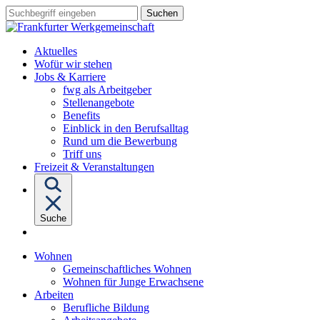
Sprungziel:
Sprungziel:
Sprungziel:
Suchbegriff
Zum
Zur
Zum
eingeben
Hauptinhalt
Hauptnavigation
Fußbereich
Aktuelles
Wofür wir stehen
Untermenü
Jobs & Karriere
von
fwg als Arbeitgeber
"Jobs
Stellenangebote
&
Benefits
Karriere"
Einblick in den Berufsalltag
Rund um die Bewerbung
Triff uns
Freizeit & Veranstaltungen
Suche
Untermenü
Wohnen
von
Gemeinschaftliches Wohnen
"Wohnen"
Wohnen für Junge Erwachsene
Untermenü
Arbeiten
von
Berufliche Bildung
"Arbeiten"