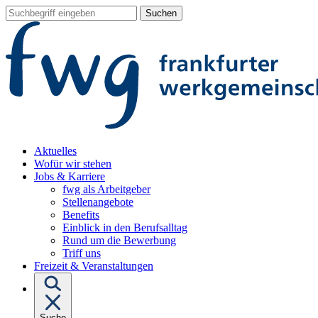
Sprungziel:
Sprungziel:
Sprungziel:
Suchbegriff
Zum
Zur
Zum
eingeben
Hauptinhalt
Hauptnavigation
Fußbereich
Aktuelles
Wofür wir stehen
Untermenü
Jobs & Karriere
von
fwg als Arbeitgeber
"Jobs
Stellenangebote
&
Benefits
Karriere"
Einblick in den Berufsalltag
Rund um die Bewerbung
Triff uns
Freizeit & Veranstaltungen
Suche