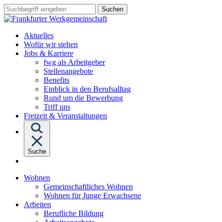
Sprungziel:
Sprungziel:
Sprungziel:
Suchbegriff
Zum
Zur
Zum
eingeben
Hauptinhalt
Hauptnavigation
Fußbereich
Aktuelles
Wofür wir stehen
Untermenü
Jobs & Karriere
von
fwg als Arbeitgeber
"Jobs
Stellenangebote
&
Benefits
Karriere"
Einblick in den Berufsalltag
Rund um die Bewerbung
Triff uns
Freizeit & Veranstaltungen
Suche
Untermenü
Wohnen
von
Gemeinschaftliches Wohnen
"Wohnen"
Wohnen für Junge Erwachsene
Untermenü
Arbeiten
von
Berufliche Bildung
"Arbeiten"