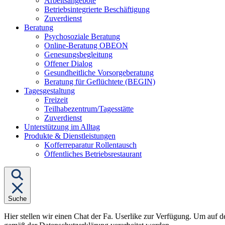
Arbeitsangebote
Betriebsintegrierte Beschäftigung
Zuverdienst
Untermenü
Beratung
von
Psychosoziale Beratung
"Beratung"
Online-Beratung OBEON
Genesungsbegleitung
Offener Dialog
Gesundheitliche Vorsorgeberatung
Beratung für Geflüchtete (BEGIN)
Untermenü
Tagesgestaltung
von
Freizeit
"Tagesgestaltung"
Teilhabezentrum/Tagesstätte
Zuverdienst
Unterstützung im Alltag
Untermenü
Produkte & Dienstleistungen
von
Kofferreparatur Rollentausch
"Produkte
Öffentliches Betriebsrestaurant
&
Dienstleistungen"
Suche
Hier stellen wir einen Chat der Fa. Userlike zur Verfügung. Um auf d