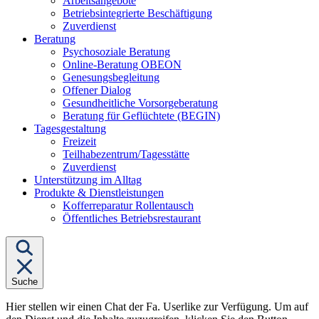
Arbeitsangebote
Betriebsintegrierte Beschäftigung
Zuverdienst
Untermenü
Beratung
von
Psychosoziale Beratung
"Beratung"
Online-Beratung OBEON
Genesungsbegleitung
Offener Dialog
Gesundheitliche Vorsorgeberatung
Beratung für Geflüchtete (BEGIN)
Untermenü
Tagesgestaltung
von
Freizeit
"Tagesgestaltung"
Teilhabezentrum/Tagesstätte
Zuverdienst
Unterstützung im Alltag
Untermenü
Produkte & Dienstleistungen
von
Kofferreparatur Rollentausch
"Produkte
Öffentliches Betriebsrestaurant
&
Dienstleistungen"
Suche
Hier stellen wir einen Chat der Fa. Userlike zur Verfügung. Um auf