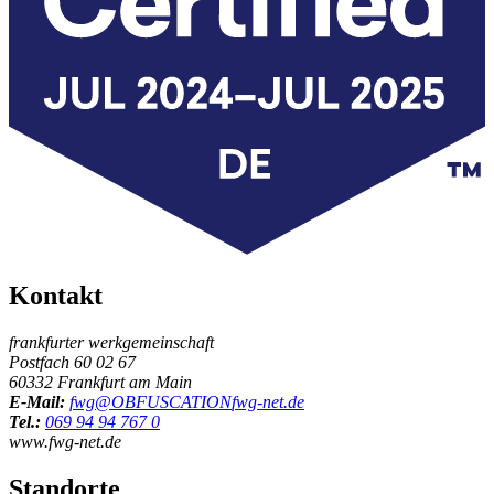
Kontakt
frankfurter werkgemeinschaft
Postfach 60 02 67
60332 Frankfurt am Main
E-Mail:
fwg@
OBFUSCATION
fwg-net.de
Tel.:
069 94 94 767 0
www.fwg-net.de
Standorte