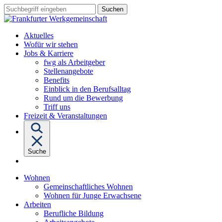
Sprungziel:
Sprungziel:
Sprungziel:
Suchbegriff
Zum
Zur
Zum
eingeben
Hauptinhalt
Hauptnavigation
Fußbereich
Aktuelles
Wofür wir stehen
Untermenü
Jobs & Karriere
von
fwg als Arbeitgeber
"Jobs
Stellenangebote
&
Benefits
Karriere"
Einblick in den Berufsalltag
Rund um die Bewerbung
Triff uns
Freizeit & Veranstaltungen
Suche
Untermenü
Wohnen
von
Gemeinschaftliches Wohnen
"Wohnen"
Wohnen für Junge Erwachsene
Untermenü
Arbeiten
von
Berufliche Bildung
"Arbeiten"