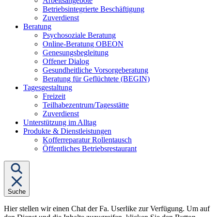
Arbeitsangebote
Betriebsintegrierte Beschäftigung
Zuverdienst
Untermenü
Beratung
von
Psychosoziale Beratung
"Beratung"
Online-Beratung OBEON
Genesungsbegleitung
Offener Dialog
Gesundheitliche Vorsorgeberatung
Beratung für Geflüchtete (BEGIN)
Untermenü
Tagesgestaltung
von
Freizeit
"Tagesgestaltung"
Teilhabezentrum/Tagesstätte
Zuverdienst
Unterstützung im Alltag
Untermenü
Produkte & Dienstleistungen
von
Kofferreparatur Rollentausch
"Produkte
Öffentliches Betriebsrestaurant
&
Dienstleistungen"
Suche
Hier stellen wir einen Chat der Fa. Userlike zur Verfügung. Um auf