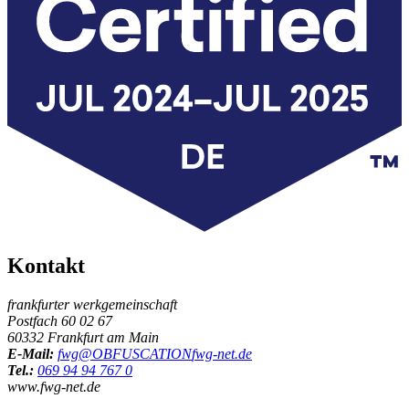
Kontakt
frankfurter werkgemeinschaft
Postfach 60 02 67
60332 Frankfurt am Main
E-Mail:
fwg@
OBFUSCATION
fwg-net.de
Tel.:
069 94 94 767 0
www.fwg-net.de