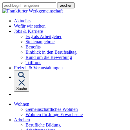
Sprungziel:
Sprungziel:
Sprungziel:
Suchbegriff
Zum
Zur
Zum
eingeben
Hauptinhalt
Hauptnavigation
Fußbereich
Aktuelles
Wofür wir stehen
Untermenü
Jobs & Karriere
von
fwg als Arbeitgeber
"Jobs
Stellenangebote
&
Benefits
Karriere"
Einblick in den Berufsalltag
Rund um die Bewerbung
Triff uns
Freizeit & Veranstaltungen
Suche
Untermenü
Wohnen
von
Gemeinschaftliches Wohnen
"Wohnen"
Wohnen für Junge Erwachsene
Untermenü
Arbeiten
von
Berufliche Bildung
"Arbeiten"