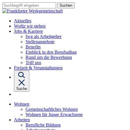
Sprungziel:
Sprungziel:
Sprungziel:
Suchbegriff
Zum
Zur
Zum
eingeben
Hauptinhalt
Hauptnavigation
Fußbereich
Aktuelles
Wofür wir stehen
Untermenü
Jobs & Karriere
von
fwg als Arbeitgeber
"Jobs
Stellenangebote
&
Benefits
Karriere"
Einblick in den Berufsalltag
Rund um die Bewerbung
Triff uns
Freizeit & Veranstaltungen
Suche
Untermenü
Wohnen
von
Gemeinschaftliches Wohnen
"Wohnen"
Wohnen für Junge Erwachsene
Untermenü
Arbeiten
von
Berufliche Bildung
"Arbeiten"