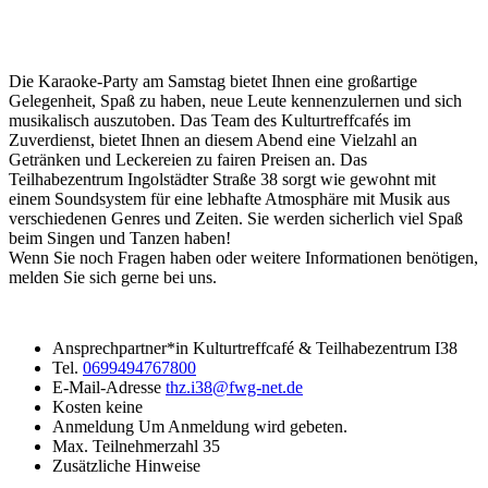
Die Karaoke-Party am Samstag bietet Ihnen eine großartige
Gelegenheit, Spaß zu haben, neue Leute kennenzulernen und sich
musikalisch auszutoben. Das Team des Kulturtreffcafés im
Zuverdienst, bietet Ihnen an diesem Abend eine Vielzahl an
Getränken und Leckereien zu fairen Preisen an. Das
Teilhabezentrum Ingolstädter Straße 38 sorgt wie gewohnt mit
einem Soundsystem für eine lebhafte Atmosphäre mit Musik aus
verschiedenen Genres und Zeiten. Sie werden sicherlich viel Spaß
beim Singen und Tanzen haben!
Wenn Sie noch Fragen haben oder weitere Informationen benötigen,
melden Sie sich gerne bei uns.
Ansprechpartner*in
Kulturtreffcafé & Teilhabezentrum I38
Tel.
0699494767800
E-Mail-Adresse
thz.i38@fwg-net.de
Kosten
keine
Anmeldung
Um Anmeldung wird gebeten.
Max. Teilnehmerzahl
35
Zusätzliche Hinweise