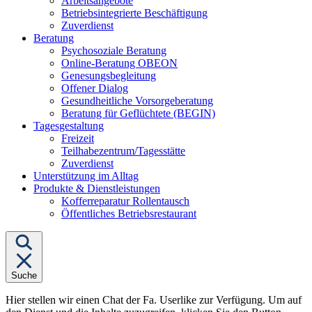
Arbeitsangebote
Betriebsintegrierte Beschäftigung
Zuverdienst
Untermenü
Beratung
von
Psychosoziale Beratung
"Beratung"
Online-Beratung OBEON
Genesungsbegleitung
Offener Dialog
Gesundheitliche Vorsorgeberatung
Beratung für Geflüchtete (BEGIN)
Untermenü
Tagesgestaltung
von
Freizeit
"Tagesgestaltung"
Teilhabezentrum/Tagesstätte
Zuverdienst
Unterstützung im Alltag
Untermenü
Produkte & Dienstleistungen
von
Kofferreparatur Rollentausch
"Produkte
Öffentliches Betriebsrestaurant
&
Dienstleistungen"
Suche
Hier stellen wir einen Chat der Fa. Userlike zur Verfügung. Um auf