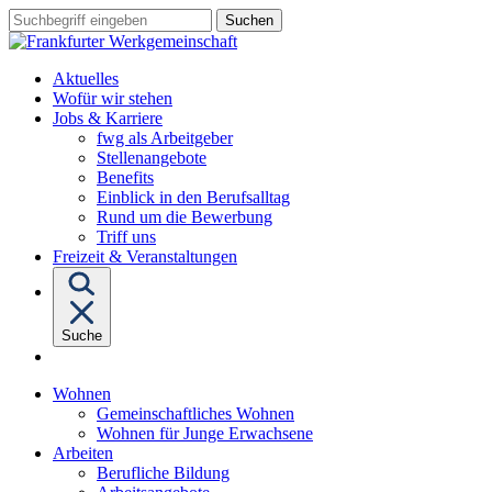
Sprungziel:
Sprungziel:
Sprungziel:
Suchbegriff
Zum
Zur
Zum
eingeben
Hauptinhalt
Hauptnavigation
Fußbereich
Aktuelles
Wofür wir stehen
Untermenü
Jobs & Karriere
von
fwg als Arbeitgeber
"Jobs
Stellenangebote
&
Benefits
Karriere"
Einblick in den Berufsalltag
Rund um die Bewerbung
Triff uns
Freizeit & Veranstaltungen
Suche
Untermenü
Wohnen
von
Gemeinschaftliches Wohnen
"Wohnen"
Wohnen für Junge Erwachsene
Untermenü
Arbeiten
von
Berufliche Bildung
"Arbeiten"