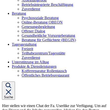
Arbeitsangebote
Betriebsintegrierte Beschäftigung
Zuverdienst
Untermenü
Beratung
von
Psychosoziale Beratung
"Beratung"
Online-Beratung OBEON
Genesungsbegleitung
Offener Dialog
Gesundheitliche Vorsorgeberatung
Beratung für Geflüchtete (BEGIN)
Untermenü
Tagesgestaltung
von
Freizeit
"Tagesgestaltung"
Teilhabezentrum/Tagesstätte
Zuverdienst
Unterstützung im Alltag
Untermenü
Produkte & Dienstleistungen
von
Kofferreparatur Rollentausch
"Produkte
Öffentliches Betriebsrestaurant
&
Dienstleistungen"
Suche
Hier stellen wir einen Chat der Fa. Userlike zur Verfügung. Um auf