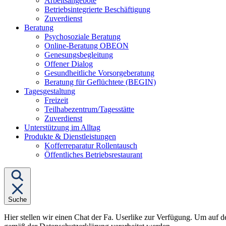
Arbeitsangebote
Betriebsintegrierte Beschäftigung
Zuverdienst
Untermenü
Beratung
von
Psychosoziale Beratung
"Beratung"
Online-Beratung OBEON
Genesungsbegleitung
Offener Dialog
Gesundheitliche Vorsorgeberatung
Beratung für Geflüchtete (BEGIN)
Untermenü
Tagesgestaltung
von
Freizeit
"Tagesgestaltung"
Teilhabezentrum/Tagesstätte
Zuverdienst
Unterstützung im Alltag
Untermenü
Produkte & Dienstleistungen
von
Kofferreparatur Rollentausch
"Produkte
Öffentliches Betriebsrestaurant
&
Dienstleistungen"
Suche
Hier stellen wir einen Chat der Fa. Userlike zur Verfügung. Um auf d