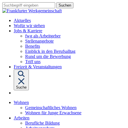
Sprungziel:
Sprungziel:
Sprungziel:
Suchbegriff
Zum
Zur
Zum
eingeben
Hauptinhalt
Hauptnavigation
Fußbereich
Aktuelles
Wofür wir stehen
Untermenü
Jobs & Karriere
von
fwg als Arbeitgeber
"Jobs
Stellenangebote
&
Benefits
Karriere"
Einblick in den Berufsalltag
Rund um die Bewerbung
Triff uns
Freizeit & Veranstaltungen
Suche
Untermenü
Wohnen
von
Gemeinschaftliches Wohnen
"Wohnen"
Wohnen für Junge Erwachsene
Untermenü
Arbeiten
von
Berufliche Bildung
"Arbeiten"