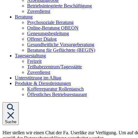
Arbeitsangebote
Betriebsintegrierte Beschäftigung
Zuverdienst
Untermenü
Beratung
von
Psychosoziale Beratung
"Beratung"
Online-Beratung OBEON
Genesungsbegleitung
Offener Dialog
Gesundheitliche Vorsorgeberatung
Beratung für Geflüchtete (BEGIN)
Untermenü
Tagesgestaltung
von
Freizeit
"Tagesgestaltung"
Teilhabezentrum/Tagesstätte
Zuverdienst
Unterstützung im Alltag
Untermenü
Produkte & Dienstleistungen
von
Kofferreparatur Rollentausch
"Produkte
Öffentliches Betriebsrestaurant
&
Dienstleistungen"
Suche
Hier stellen wir einen Chat der Fa. Userlike zur Verfügung. Um auf d