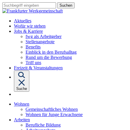
Sprungziel:
Sprungziel:
Sprungziel:
Suchbegriff
Zum
Zur
Zum
eingeben
Hauptinhalt
Hauptnavigation
Fußbereich
Aktuelles
Wofür wir stehen
Untermenü
Jobs & Karriere
von
fwg als Arbeitgeber
"Jobs
Stellenangebote
&
Benefits
Karriere"
Einblick in den Berufsalltag
Rund um die Bewerbung
Triff uns
Freizeit & Veranstaltungen
Suche
Untermenü
Wohnen
von
Gemeinschaftliches Wohnen
"Wohnen"
Wohnen für Junge Erwachsene
Untermenü
Arbeiten
von
Berufliche Bildung
"Arbeiten"