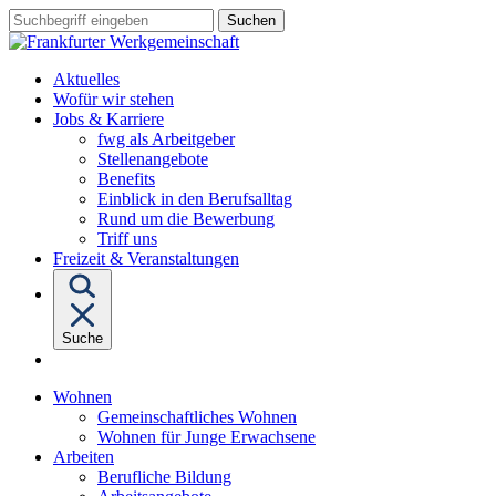
Sprungziel:
Sprungziel:
Sprungziel:
Suchbegriff
Zum
Zur
Zum
eingeben
Hauptinhalt
Hauptnavigation
Fußbereich
Aktuelles
Wofür wir stehen
Untermenü
Jobs & Karriere
von
fwg als Arbeitgeber
"Jobs
Stellenangebote
&
Benefits
Karriere"
Einblick in den Berufsalltag
Rund um die Bewerbung
Triff uns
Freizeit & Veranstaltungen
Suche
Untermenü
Wohnen
von
Gemeinschaftliches Wohnen
"Wohnen"
Wohnen für Junge Erwachsene
Untermenü
Arbeiten
von
Berufliche Bildung
"Arbeiten"