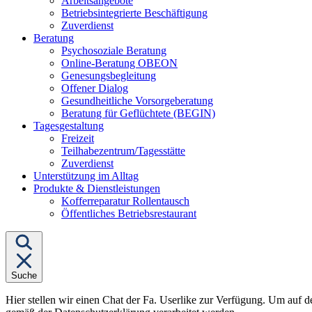
Arbeitsangebote
Betriebsintegrierte Beschäftigung
Zuverdienst
Untermenü
Beratung
von
Psychosoziale Beratung
"Beratung"
Online-Beratung OBEON
Genesungsbegleitung
Offener Dialog
Gesundheitliche Vorsorgeberatung
Beratung für Geflüchtete (BEGIN)
Untermenü
Tagesgestaltung
von
Freizeit
"Tagesgestaltung"
Teilhabezentrum/Tagesstätte
Zuverdienst
Unterstützung im Alltag
Untermenü
Produkte & Dienstleistungen
von
Kofferreparatur Rollentausch
"Produkte
Öffentliches Betriebsrestaurant
&
Dienstleistungen"
Suche
Hier stellen wir einen Chat der Fa. Userlike zur Verfügung. Um auf d