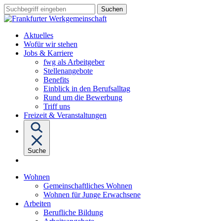
Sprungziel:
Sprungziel:
Sprungziel:
Suchbegriff
Zum
Zur
Zum
eingeben
Hauptinhalt
Hauptnavigation
Fußbereich
Aktuelles
Wofür wir stehen
Untermenü
Jobs & Karriere
von
fwg als Arbeitgeber
"Jobs
Stellenangebote
&
Benefits
Karriere"
Einblick in den Berufsalltag
Rund um die Bewerbung
Triff uns
Freizeit & Veranstaltungen
Suche
Untermenü
Wohnen
von
Gemeinschaftliches Wohnen
"Wohnen"
Wohnen für Junge Erwachsene
Untermenü
Arbeiten
von
Berufliche Bildung
"Arbeiten"