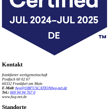
Kontakt
frankfurter werkgemeinschaft
Postfach 60 02 67
60332 Frankfurt am Main
E-Mail:
fwg@
OBFUSCATION
fwg-net.de
Tel.:
069 94 94 767 0
www.fwg-net.de
Standorte