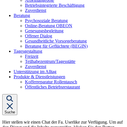
Arbeitsangebote
Betriebsintegrierte Beschäftigung
Zuverdienst
Untermenü
Beratung
von
Psychosoziale Beratung
"Beratung"
Online-Beratung OBEON
Genesungsbegleitung
Offener Dialog
Gesundheitliche Vorsorgeberatung
Beratung für Geflüchtete (BEGIN)
Untermenü
Tagesgestaltung
von
Freizeit
"Tagesgestaltung"
Teilhabezentrum/Tagesstätte
Zuverdienst
Unterstützung im Alltag
Untermenü
Produkte & Dienstleistungen
von
Kofferreparatur Rollentausch
"Produkte
Öffentliches Betriebsrestaurant
&
Dienstleistungen"
Suche
Hier stellen wir einen Chat der Fa. Userlike zur Verfügung. Um auf