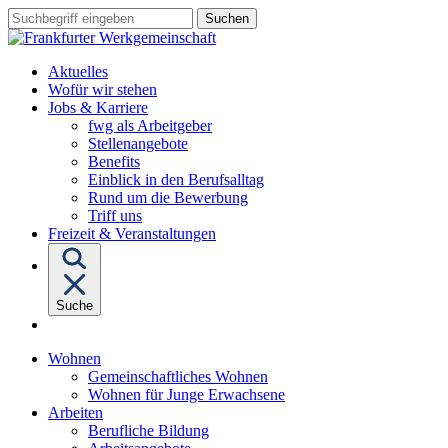
Sprungziel:
Sprungziel:
Sprungziel:
Suchbegriff
Zum
Zur
Zum
eingeben
Hauptinhalt
Hauptnavigation
Fußbereich
Aktuelles
Wofür wir stehen
Untermenü
Jobs & Karriere
von
fwg als Arbeitgeber
"Jobs
Stellenangebote
&
Benefits
Karriere"
Einblick in den Berufsalltag
Rund um die Bewerbung
Triff uns
Freizeit & Veranstaltungen
Suche
Untermenü
Wohnen
von
Gemeinschaftliches Wohnen
"Wohnen"
Wohnen für Junge Erwachsene
Untermenü
Arbeiten
von
Berufliche Bildung
"Arbeiten"