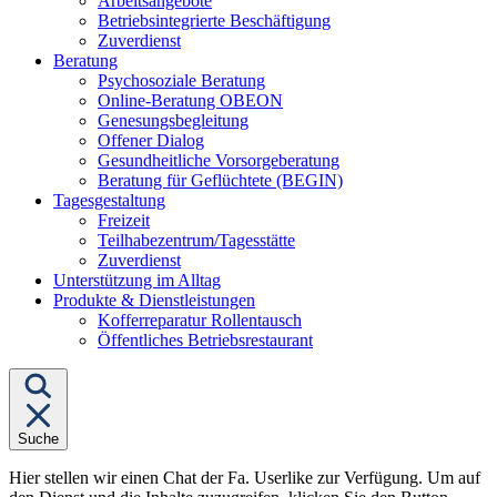
Arbeitsangebote
Betriebsintegrierte Beschäftigung
Zuverdienst
Untermenü
Beratung
von
Psychosoziale Beratung
"Beratung"
Online-Beratung OBEON
Genesungsbegleitung
Offener Dialog
Gesundheitliche Vorsorgeberatung
Beratung für Geflüchtete (BEGIN)
Untermenü
Tagesgestaltung
von
Freizeit
"Tagesgestaltung"
Teilhabezentrum/Tagesstätte
Zuverdienst
Unterstützung im Alltag
Untermenü
Produkte & Dienstleistungen
von
Kofferreparatur Rollentausch
"Produkte
Öffentliches Betriebsrestaurant
&
Dienstleistungen"
Suche
Hier stellen wir einen Chat der Fa. Userlike zur Verfügung. Um auf