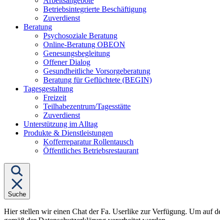
Arbeitsangebote
Betriebsintegrierte Beschäftigung
Zuverdienst
Untermenü
Beratung
von
Psychosoziale Beratung
"Beratung"
Online-Beratung OBEON
Genesungsbegleitung
Offener Dialog
Gesundheitliche Vorsorgeberatung
Beratung für Geflüchtete (BEGIN)
Untermenü
Tagesgestaltung
von
Freizeit
"Tagesgestaltung"
Teilhabezentrum/Tagesstätte
Zuverdienst
Unterstützung im Alltag
Untermenü
Produkte & Dienstleistungen
von
Kofferreparatur Rollentausch
"Produkte
Öffentliches Betriebsrestaurant
&
Dienstleistungen"
Suche
Hier stellen wir einen Chat der Fa. Userlike zur Verfügung. Um auf d