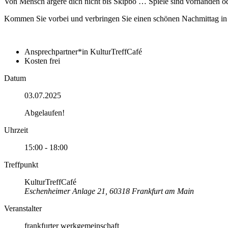
Von Mensch ärgere dich nicht bis Skipbo … Spiele sind vorhanden o
Kommen Sie vorbei und verbringen Sie einen schönen Nachmittag in n
Ansprechpartner*in
KulturTreffCafé
Kosten
frei
Datum
03.07.2025
Abgelaufen!
Uhrzeit
15:00 - 18:00
Treffpunkt
KulturTreffCafé
Eschenheimer Anlage 21, 60318 Frankfurt am Main
Veranstalter
frankfurter werkgemeinschaft