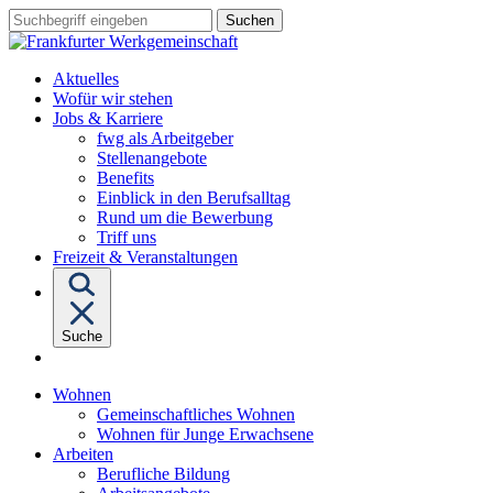
Sprungziel:
Sprungziel:
Sprungziel:
Suchbegriff
Zum
Zur
Zum
eingeben
Hauptinhalt
Hauptnavigation
Fußbereich
Aktuelles
Wofür wir stehen
Untermenü
Jobs & Karriere
von
fwg als Arbeitgeber
"Jobs
Stellenangebote
&
Benefits
Karriere"
Einblick in den Berufsalltag
Rund um die Bewerbung
Triff uns
Freizeit & Veranstaltungen
Suche
Untermenü
Wohnen
von
Gemeinschaftliches Wohnen
"Wohnen"
Wohnen für Junge Erwachsene
Untermenü
Arbeiten
von
Berufliche Bildung
"Arbeiten"