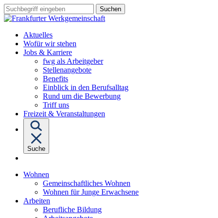
Sprungziel:
Sprungziel:
Sprungziel:
Suchbegriff
Zum
Zur
Zum
eingeben
Hauptinhalt
Hauptnavigation
Fußbereich
Aktuelles
Wofür wir stehen
Untermenü
Jobs & Karriere
von
fwg als Arbeitgeber
"Jobs
Stellenangebote
&
Benefits
Karriere"
Einblick in den Berufsalltag
Rund um die Bewerbung
Triff uns
Freizeit & Veranstaltungen
Suche
Untermenü
Wohnen
von
Gemeinschaftliches Wohnen
"Wohnen"
Wohnen für Junge Erwachsene
Untermenü
Arbeiten
von
Berufliche Bildung
"Arbeiten"