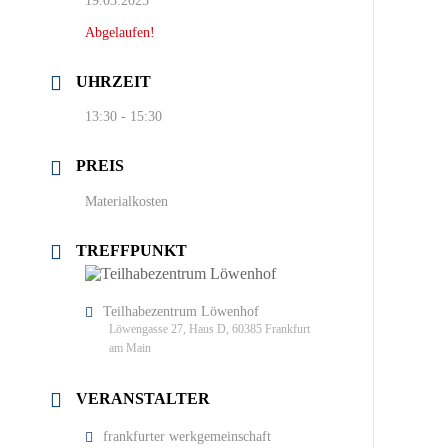
19.03.2025
Abgelaufen!
UHRZEIT
13:30 - 15:30
PREIS
Materialkosten
TREFFPUNKT
Teilhabezentrum Löwenhof
Löwengasse 27, Haus D, 60385 Frankfurt
am Main
VERANSTALTER
frankfurter werkgemeinschaft