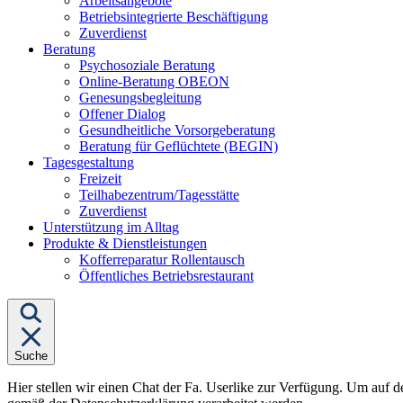
Arbeitsangebote
Betriebsintegrierte Beschäftigung
Zuverdienst
Untermenü
Beratung
von
Psychosoziale Beratung
"Beratung"
Online-Beratung OBEON
Genesungsbegleitung
Offener Dialog
Gesundheitliche Vorsorgeberatung
Beratung für Geflüchtete (BEGIN)
Untermenü
Tagesgestaltung
von
Freizeit
"Tagesgestaltung"
Teilhabezentrum/Tagesstätte
Zuverdienst
Unterstützung im Alltag
Untermenü
Produkte & Dienstleistungen
von
Kofferreparatur Rollentausch
"Produkte
Öffentliches Betriebsrestaurant
&
Dienstleistungen"
Suche
Hier stellen wir einen Chat der Fa. Userlike zur Verfügung. Um auf d