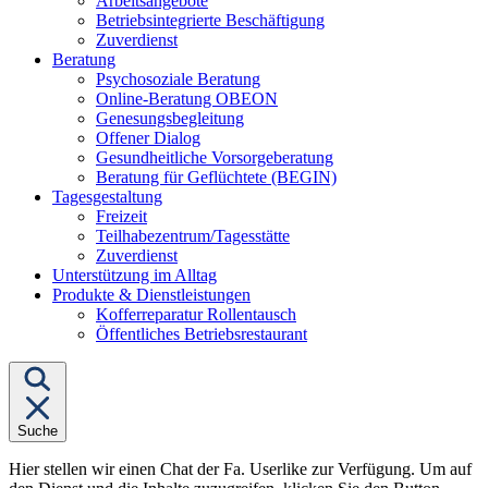
Arbeitsangebote
Betriebsintegrierte Beschäftigung
Zuverdienst
Untermenü
Beratung
von
Psychosoziale Beratung
"Beratung"
Online-Beratung OBEON
Genesungsbegleitung
Offener Dialog
Gesundheitliche Vorsorgeberatung
Beratung für Geflüchtete (BEGIN)
Untermenü
Tagesgestaltung
von
Freizeit
"Tagesgestaltung"
Teilhabezentrum/Tagesstätte
Zuverdienst
Unterstützung im Alltag
Untermenü
Produkte & Dienstleistungen
von
Kofferreparatur Rollentausch
"Produkte
Öffentliches Betriebsrestaurant
&
Dienstleistungen"
Suche
Hier stellen wir einen Chat der Fa. Userlike zur Verfügung. Um auf