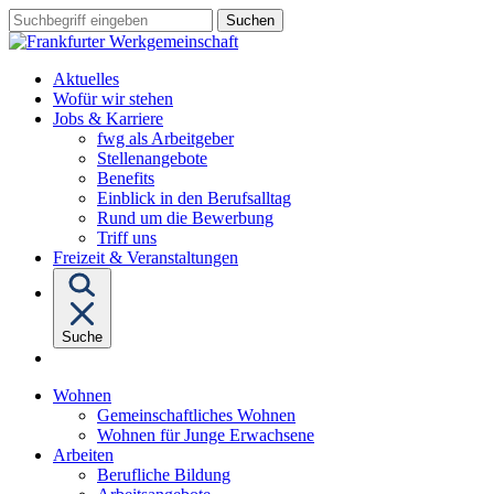
Sprungziel:
Sprungziel:
Sprungziel:
Suchbegriff
Zum
Zur
Zum
eingeben
Hauptinhalt
Hauptnavigation
Fußbereich
Aktuelles
Wofür wir stehen
Untermenü
Jobs & Karriere
von
fwg als Arbeitgeber
"Jobs
Stellenangebote
&
Benefits
Karriere"
Einblick in den Berufsalltag
Rund um die Bewerbung
Triff uns
Freizeit & Veranstaltungen
Suche
Untermenü
Wohnen
von
Gemeinschaftliches Wohnen
"Wohnen"
Wohnen für Junge Erwachsene
Untermenü
Arbeiten
von
Berufliche Bildung
"Arbeiten"