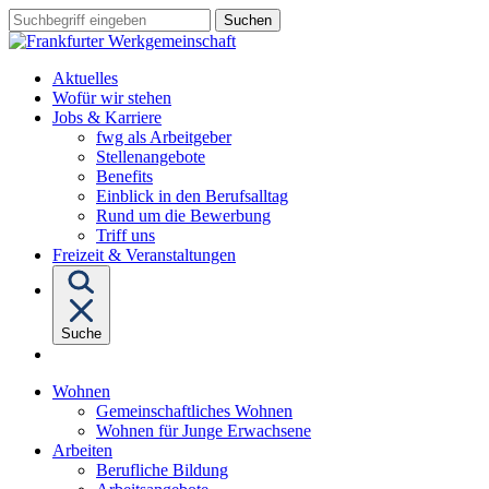
Sprungziel:
Sprungziel:
Sprungziel:
Suchbegriff
Zum
Zur
Zum
eingeben
Hauptinhalt
Hauptnavigation
Fußbereich
Aktuelles
Wofür wir stehen
Untermenü
Jobs & Karriere
von
fwg als Arbeitgeber
"Jobs
Stellenangebote
&
Benefits
Karriere"
Einblick in den Berufsalltag
Rund um die Bewerbung
Triff uns
Freizeit & Veranstaltungen
Suche
Untermenü
Wohnen
von
Gemeinschaftliches Wohnen
"Wohnen"
Wohnen für Junge Erwachsene
Untermenü
Arbeiten
von
Berufliche Bildung
"Arbeiten"