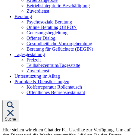
Arbeitsangebote
Betriebsintegrierte Beschäftigung
Zuverdienst
Untermenü
Beratung
von
Psychosoziale Beratung
"Beratung"
Online-Beratung OBEON
Genesungsbegleitung
Offener Dialog
Gesundheitliche Vorsorgeberatung
Beratung für Geflüchtete (BEGIN)
Untermenü
Tagesgestaltung
von
Freizeit
"Tagesgestaltung"
Teilhabezentrum/Tagesstätte
Zuverdienst
Unterstützung im Alltag
Untermenü
Produkte & Dienstleistungen
von
Kofferreparatur Rollentausch
"Produkte
Öffentliches Betriebsrestaurant
&
Dienstleistungen"
Suche
Hier stellen wir einen Chat der Fa. Userlike zur Verfügung. Um auf