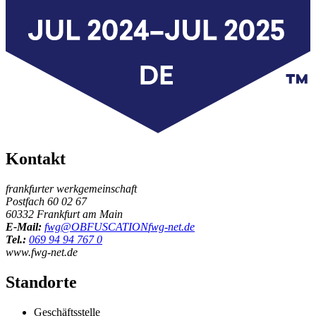
Kontakt
frankfurter werkgemeinschaft
Postfach 60 02 67
60332 Frankfurt am Main
E-Mail:
fwg@
OBFUSCATION
fwg-net.de
Tel.:
069 94 94 767 0
www.fwg-net.de
Standorte
Geschäftsstelle