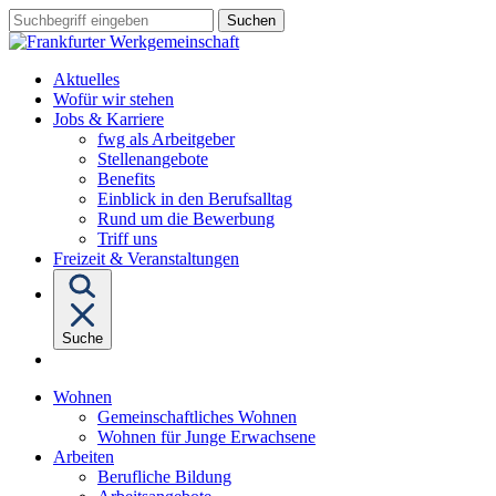
Sprungziel:
Sprungziel:
Sprungziel:
Suchbegriff
Zum
Zur
Zum
eingeben
Hauptinhalt
Hauptnavigation
Fußbereich
Aktuelles
Wofür wir stehen
Untermenü
Jobs & Karriere
von
fwg als Arbeitgeber
"Jobs
Stellenangebote
&
Benefits
Karriere"
Einblick in den Berufsalltag
Rund um die Bewerbung
Triff uns
Freizeit & Veranstaltungen
Suche
Untermenü
Wohnen
von
Gemeinschaftliches Wohnen
"Wohnen"
Wohnen für Junge Erwachsene
Untermenü
Arbeiten
von
Berufliche Bildung
"Arbeiten"