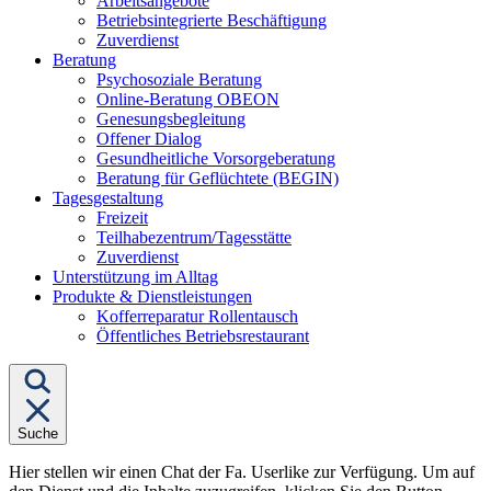
Arbeitsangebote
Betriebsintegrierte Beschäftigung
Zuverdienst
Untermenü
Beratung
von
Psychosoziale Beratung
"Beratung"
Online-Beratung OBEON
Genesungsbegleitung
Offener Dialog
Gesundheitliche Vorsorgeberatung
Beratung für Geflüchtete (BEGIN)
Untermenü
Tagesgestaltung
von
Freizeit
"Tagesgestaltung"
Teilhabezentrum/Tagesstätte
Zuverdienst
Unterstützung im Alltag
Untermenü
Produkte & Dienstleistungen
von
Kofferreparatur Rollentausch
"Produkte
Öffentliches Betriebsrestaurant
&
Dienstleistungen"
Suche
Hier stellen wir einen Chat der Fa. Userlike zur Verfügung. Um auf