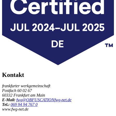
Kontakt
frankfurter werkgemeinschaft
Postfach 60 02 67
60332 Frankfurt am Main
E-Mail:
fwg@
OBFUSCATION
fwg-net.de
Tel.:
069 94 94 767 0
www.fwg-net.de