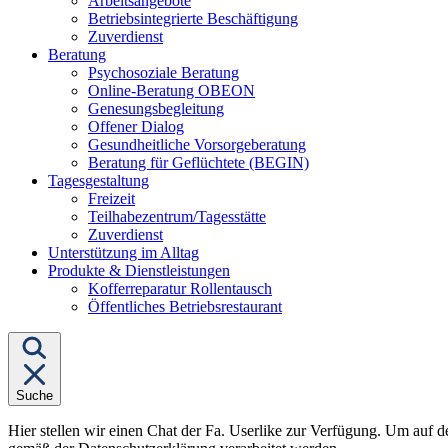
Arbeitsangebote
Betriebsintegrierte Beschäftigung
Zuverdienst
Untermenü
Beratung
von
Psychosoziale Beratung
"Beratung"
Online-Beratung OBEON
Genesungsbegleitung
Offener Dialog
Gesundheitliche Vorsorgeberatung
Beratung für Geflüchtete (BEGIN)
Untermenü
Tagesgestaltung
von
Freizeit
"Tagesgestaltung"
Teilhabezentrum/Tagesstätte
Zuverdienst
Unterstützung im Alltag
Untermenü
Produkte & Dienstleistungen
von
Kofferreparatur Rollentausch
"Produkte
Öffentliches Betriebsrestaurant
&
Dienstleistungen"
Suche
Hier stellen wir einen Chat der Fa. Userlike zur Verfügung. Um auf d