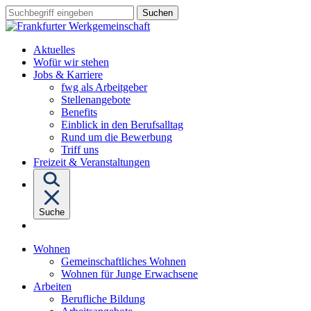
Sprungziel:
Sprungziel:
Sprungziel:
Suchbegriff
Zum
Zur
Zum
eingeben
Hauptinhalt
Hauptnavigation
Fußbereich
Aktuelles
Wofür wir stehen
Untermenü
Jobs & Karriere
von
fwg als Arbeitgeber
"Jobs
Stellenangebote
&
Benefits
Karriere"
Einblick in den Berufsalltag
Rund um die Bewerbung
Triff uns
Freizeit & Veranstaltungen
Suche
Untermenü
Wohnen
von
Gemeinschaftliches Wohnen
"Wohnen"
Wohnen für Junge Erwachsene
Untermenü
Arbeiten
von
Berufliche Bildung
"Arbeiten"