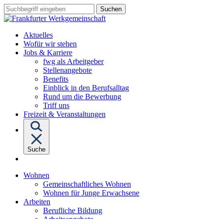
Sprungziel:
Sprungziel:
Sprungziel:
Suchbegriff
Zum
Zur
Zum
eingeben
Hauptinhalt
Hauptnavigation
Fußbereich
Aktuelles
Wofür wir stehen
Untermenü
Jobs & Karriere
von
fwg als Arbeitgeber
"Jobs
Stellenangebote
&
Benefits
Karriere"
Einblick in den Berufsalltag
Rund um die Bewerbung
Triff uns
Freizeit & Veranstaltungen
Suche
Untermenü
Wohnen
von
Gemeinschaftliches Wohnen
"Wohnen"
Wohnen für Junge Erwachsene
Untermenü
Arbeiten
von
Berufliche Bildung
"Arbeiten"