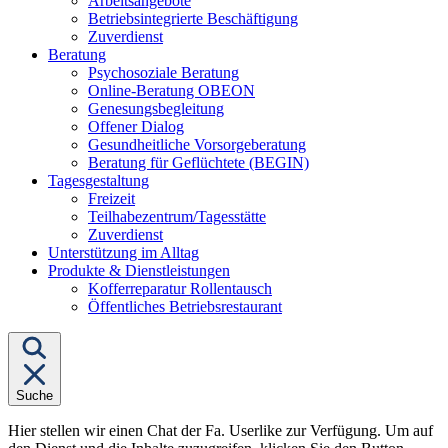
Arbeitsangebote
Betriebsintegrierte Beschäftigung
Zuverdienst
Untermenü
Beratung
von
Psychosoziale Beratung
"Beratung"
Online-Beratung OBEON
Genesungsbegleitung
Offener Dialog
Gesundheitliche Vorsorgeberatung
Beratung für Geflüchtete (BEGIN)
Untermenü
Tagesgestaltung
von
Freizeit
"Tagesgestaltung"
Teilhabezentrum/Tagesstätte
Zuverdienst
Unterstützung im Alltag
Untermenü
Produkte & Dienstleistungen
von
Kofferreparatur Rollentausch
"Produkte
Öffentliches Betriebsrestaurant
&
Dienstleistungen"
Suche
Hier stellen wir einen Chat der Fa. Userlike zur Verfügung. Um auf