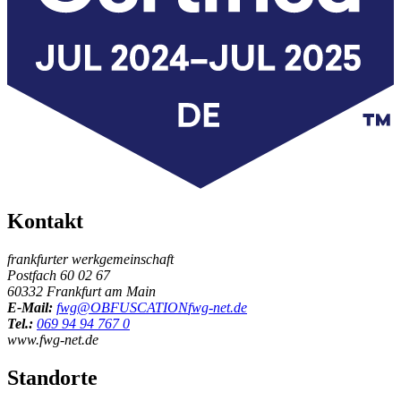
Kontakt
frankfurter werkgemeinschaft
Postfach 60 02 67
60332 Frankfurt am Main
E-Mail:
fwg@
OBFUSCATION
fwg-net.de
Tel.:
069 94 94 767 0
www.fwg-net.de
Standorte