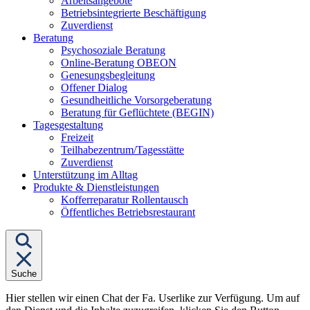
Arbeitsangebote
Betriebsintegrierte Beschäftigung
Zuverdienst
Untermenü
Beratung
von
Psychosoziale Beratung
"Beratung"
Online-Beratung OBEON
Genesungsbegleitung
Offener Dialog
Gesundheitliche Vorsorgeberatung
Beratung für Geflüchtete (BEGIN)
Untermenü
Tagesgestaltung
von
Freizeit
"Tagesgestaltung"
Teilhabezentrum/Tagesstätte
Zuverdienst
Unterstützung im Alltag
Untermenü
Produkte & Dienstleistungen
von
Kofferreparatur Rollentausch
"Produkte
Öffentliches Betriebsrestaurant
&
Dienstleistungen"
Suche
Hier stellen wir einen Chat der Fa. Userlike zur Verfügung. Um auf