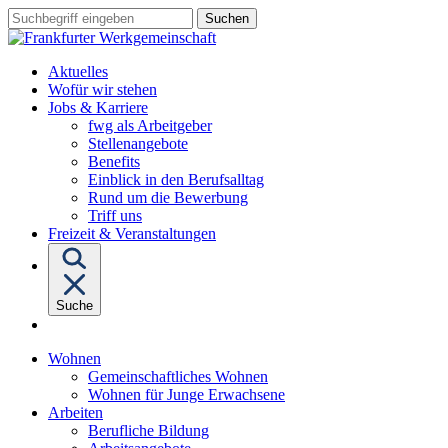
Sprungziel:
Sprungziel:
Sprungziel:
Suchbegriff
Zum
Zur
Zum
eingeben
Hauptinhalt
Hauptnavigation
Fußbereich
Aktuelles
Wofür wir stehen
Untermenü
Jobs & Karriere
von
fwg als Arbeitgeber
"Jobs
Stellenangebote
&
Benefits
Karriere"
Einblick in den Berufsalltag
Rund um die Bewerbung
Triff uns
Freizeit & Veranstaltungen
Suche
Untermenü
Wohnen
von
Gemeinschaftliches Wohnen
"Wohnen"
Wohnen für Junge Erwachsene
Untermenü
Arbeiten
von
Berufliche Bildung
"Arbeiten"