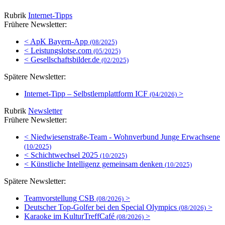
Rubrik
Internet-Tipps
Frühere Newsletter:
< ApK Bayern-App
(08/2025)
< Leistungslotse.com
(05/2025)
< Gesellschaftsbilder.de
(02/2025)
Spätere Newsletter:
Internet-Tipp – Selbstlernplattform ICF
>
(04/2026)
Rubrik
Newsletter
Frühere Newsletter:
< Niedwiesenstraße-Team - Wohnverbund Junge Erwachsene
(10/2025)
< Schichtwechsel 2025
(10/2025)
< Künstliche Intelligenz gemeinsam denken
(10/2025)
Spätere Newsletter:
Teamvorstellung CSB
>
(08/2026)
Deutscher Top-Golfer bei den Special Olympics
>
(08/2026)
Karaoke im KulturTreffCafé
>
(08/2026)