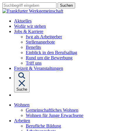
Sprungziel:
Sprungziel:
Sprungziel:
Suchbegriff
Zum
Zur
Zum
eingeben
Hauptinhalt
Hauptnavigation
Fußbereich
Aktuelles
Wofür wir stehen
Untermenü
Jobs & Karriere
von
fwg als Arbeitgeber
"Jobs
Stellenangebote
&
Benefits
Karriere"
Einblick in den Berufsalltag
Rund um die Bewerbung
Triff uns
Freizeit & Veranstaltungen
Suche
Untermenü
Wohnen
von
Gemeinschaftliches Wohnen
"Wohnen"
Wohnen für Junge Erwachsene
Untermenü
Arbeiten
von
Berufliche Bildung
"Arbeiten"