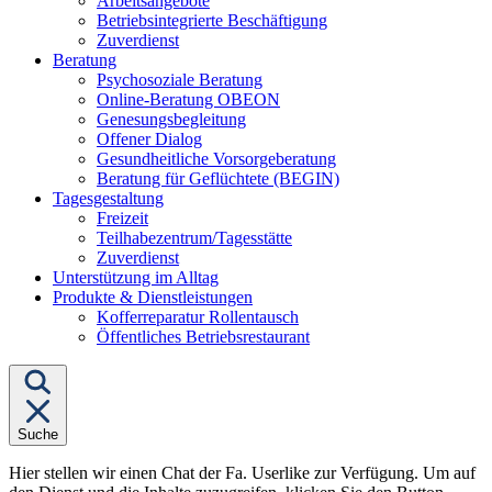
Arbeitsangebote
Betriebsintegrierte Beschäftigung
Zuverdienst
Untermenü
Beratung
von
Psychosoziale Beratung
"Beratung"
Online-Beratung OBEON
Genesungsbegleitung
Offener Dialog
Gesundheitliche Vorsorgeberatung
Beratung für Geflüchtete (BEGIN)
Untermenü
Tagesgestaltung
von
Freizeit
"Tagesgestaltung"
Teilhabezentrum/Tagesstätte
Zuverdienst
Unterstützung im Alltag
Untermenü
Produkte & Dienstleistungen
von
Kofferreparatur Rollentausch
"Produkte
Öffentliches Betriebsrestaurant
&
Dienstleistungen"
Suche
Hier stellen wir einen Chat der Fa. Userlike zur Verfügung. Um auf