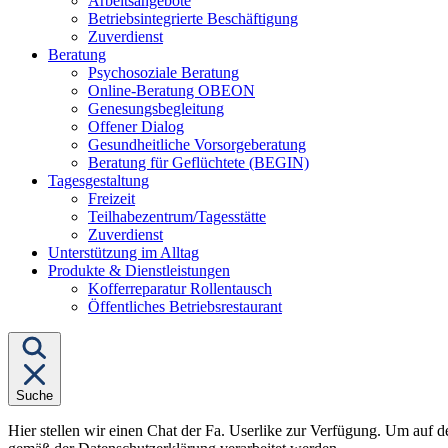
Arbeitsangebote
Betriebsintegrierte Beschäftigung
Zuverdienst
Untermenü
Beratung
von
Psychosoziale Beratung
"Beratung"
Online-Beratung OBEON
Genesungsbegleitung
Offener Dialog
Gesundheitliche Vorsorgeberatung
Beratung für Geflüchtete (BEGIN)
Untermenü
Tagesgestaltung
von
Freizeit
"Tagesgestaltung"
Teilhabezentrum/Tagesstätte
Zuverdienst
Unterstützung im Alltag
Untermenü
Produkte & Dienstleistungen
von
Kofferreparatur Rollentausch
"Produkte
Öffentliches Betriebsrestaurant
&
Dienstleistungen"
Suche
Hier stellen wir einen Chat der Fa. Userlike zur Verfügung. Um auf d