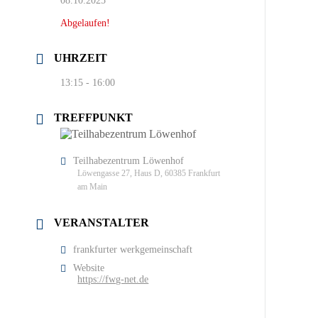
08.10.2025
Abgelaufen!
UHRZEIT
13:15 - 16:00
TREFFPUNKT
Teilhabezentrum Löwenhof
Löwengasse 27, Haus D, 60385 Frankfurt
am Main
VERANSTALTER
frankfurter werkgemeinschaft
Website
https://fwg-net.de