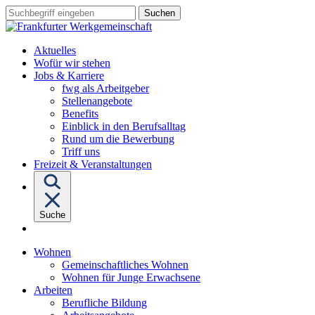
Sprungziel:
Sprungziel:
Sprungziel:
Suchbegriff
Zum
Zur
Zum
eingeben
Hauptinhalt
Hauptnavigation
Fußbereich
Aktuelles
Wofür wir stehen
Untermenü
Jobs & Karriere
von
fwg als Arbeitgeber
"Jobs
Stellenangebote
&
Benefits
Karriere"
Einblick in den Berufsalltag
Rund um die Bewerbung
Triff uns
Freizeit & Veranstaltungen
Suche
Untermenü
Wohnen
von
Gemeinschaftliches Wohnen
"Wohnen"
Wohnen für Junge Erwachsene
Untermenü
Arbeiten
von
Berufliche Bildung
"Arbeiten"