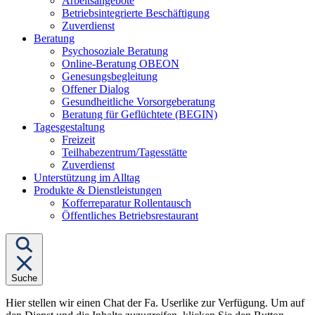
Arbeitsangebote
Betriebsintegrierte Beschäftigung
Zuverdienst
Untermenü
Beratung
von
Psychosoziale Beratung
"Beratung"
Online-Beratung OBEON
Genesungsbegleitung
Offener Dialog
Gesundheitliche Vorsorgeberatung
Beratung für Geflüchtete (BEGIN)
Untermenü
Tagesgestaltung
von
Freizeit
"Tagesgestaltung"
Teilhabezentrum/Tagesstätte
Zuverdienst
Unterstützung im Alltag
Untermenü
Produkte & Dienstleistungen
von
Kofferreparatur Rollentausch
"Produkte
Öffentliches Betriebsrestaurant
&
Dienstleistungen"
Suche
Hier stellen wir einen Chat der Fa. Userlike zur Verfügung. Um auf