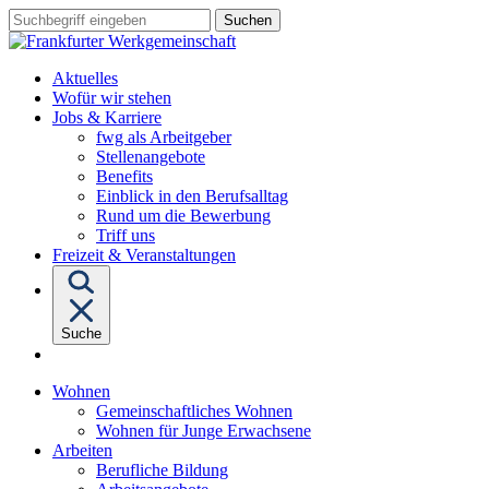
Sprungziel:
Sprungziel:
Sprungziel:
Suchbegriff
Zum
Zur
Zum
eingeben
Hauptinhalt
Hauptnavigation
Fußbereich
Aktuelles
Wofür wir stehen
Untermenü
Jobs & Karriere
von
fwg als Arbeitgeber
"Jobs
Stellenangebote
&
Benefits
Karriere"
Einblick in den Berufsalltag
Rund um die Bewerbung
Triff uns
Freizeit & Veranstaltungen
Suche
Untermenü
Wohnen
von
Gemeinschaftliches Wohnen
"Wohnen"
Wohnen für Junge Erwachsene
Untermenü
Arbeiten
von
Berufliche Bildung
"Arbeiten"